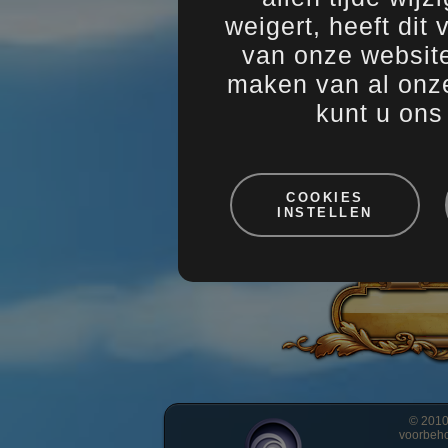
weigert, heeft dit
van onze website
maken van al onze
kunt u on
Ik a
Ik h
deze
COOKIES
Ik g
INSTELLEN
gege
Deze
mome
© 2010
voorbeho