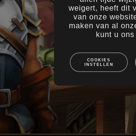
Belangrij
26.03.2013
weigert, heeft dit
The Sett
26.03.2013
van onze website
Blue Byt
25.03.2013
20% Extr
20.03.2013
maken van al onze
kunt u on
1
…
119
120
COOKIES
INSTELLEN