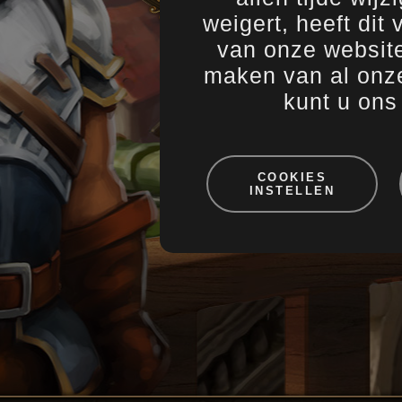
Een kijkj
24.01.2013
weigert, heeft dit
Onderhou
22.01.2013
van onze website
Bug fixe
17.01.2013
Onderhou
15.01.2013
maken van al onze
kunt u on
1
…
121
122
COOKIES
INSTELLEN