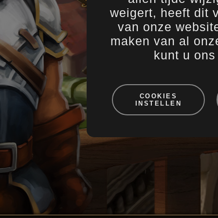
Dev Diar
15.12.2023
weigert, heeft dit
Last Cha
14.12.2023
van onze website
Change l
13.12.2023
Game Upd
05.12.2023
maken van al onze
kunt u on
1
COOKIES
INSTELLEN